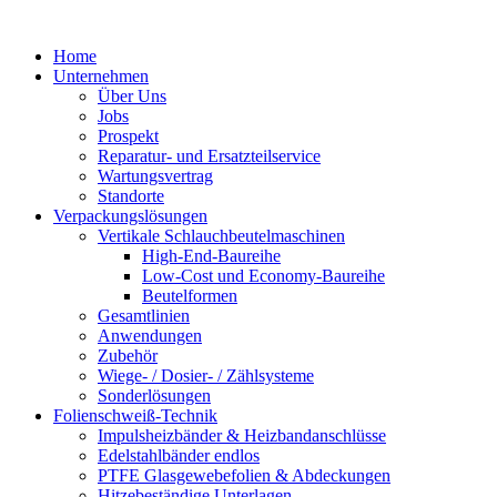
Zum
Inhalt
Home
springen
Unternehmen
Über Uns
Jobs
Prospekt
Reparatur- und Ersatzteil­service
Wartungsvertrag
Standorte
Verpackungslösungen
Vertikale Schlauch­beutelmaschinen
High-End-Baureihe
Low-Cost und Economy-Baureihe
Beutelformen
Gesamtlinien
Anwendungen
Zubehör
Wiege- / Dosier- / Zählsysteme
Sonderlösungen
Folienschweiß-Technik
Impuls­heizbänder & Heizband­anschlüsse
Edelstahlbänder endlos
PTFE Glas­gewebefolien & Abdeckungen
Hitzebeständige Unterlagen