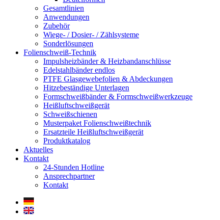
Gesamtlinien
Anwendungen
Zubehör
Wiege- / Dosier- / Zählsysteme
Sonderlösungen
Folienschweiß-Technik
Impuls­heizbänder & Heizband­anschlüsse
Edelstahlbänder endlos
PTFE Glas­gewebefolien & Abdeckungen
Hitzebeständige Unterlagen
Formschweiß­bänder & Formschweiß­werkzeuge
Heißluftschweißgerät
Schweiß­schienen
Musterpaket Folienschweißtechnik
Ersatzteile Heißluftschweißgerät
Produktkatalog
Aktuelles
Kontakt
24-Stunden Hotline
Ansprechpartner
Kontakt