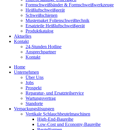
Formschweiß­bänder & Formschweiß­werkzeuge
Heißluftschweißgerät
Schweiß­schienen
Musterpaket Folienschweißtechnik
Ersatzteile Heißluftschweißgerät
Produktkatalog
Aktuelles
Kontakt
24-Stunden Hotline
Ansprechpartner
Kontakt
Home
Unternehmen
Über Uns
Jobs
Prospekt
Reparatur- und Ersatzteil­service
Wartungsvertrag
Standorte
Verpackungslösungen
Vertikale Schlauch­beutelmaschinen
High-End-Baureihe
Low-Cost und Economy-Baureihe
Beutelformen