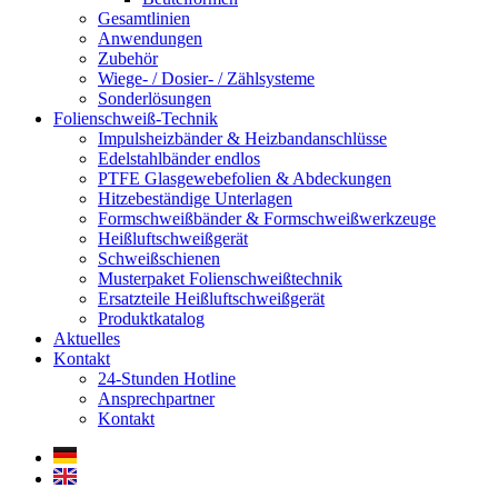
Gesamtlinien
Anwendungen
Zubehör
Wiege- / Dosier- / Zählsysteme
Sonderlösungen
Folienschweiß-Technik
Impuls­heizbänder & Heizband­anschlüsse
Edelstahlbänder endlos
PTFE Glas­gewebefolien & Abdeckungen
Hitzebeständige Unterlagen
Formschweiß­bänder & Formschweiß­werkzeuge
Heißluftschweißgerät
Schweiß­schienen
Musterpaket Folienschweißtechnik
Ersatzteile Heißluftschweißgerät
Produktkatalog
Aktuelles
Kontakt
24-Stunden Hotline
Ansprechpartner
Kontakt