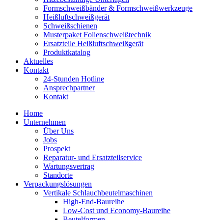
Formschweiß­bänder & Formschweiß­werkzeuge
Heißluftschweißgerät
Schweiß­schienen
Musterpaket Folienschweißtechnik
Ersatzteile Heißluftschweißgerät
Produktkatalog
Aktuelles
Kontakt
24-Stunden Hotline
Ansprechpartner
Kontakt
Home
Unternehmen
Über Uns
Jobs
Prospekt
Reparatur- und Ersatzteil­service
Wartungsvertrag
Standorte
Verpackungslösungen
Vertikale Schlauch­beutelmaschinen
High-End-Baureihe
Low-Cost und Economy-Baureihe
Beutelformen