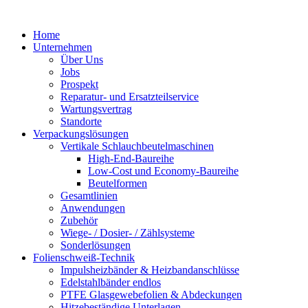
Zum
Inhalt
Home
springen
Unternehmen
Über Uns
Jobs
Prospekt
Reparatur- und Ersatzteil­service
Wartungsvertrag
Standorte
Verpackungslösungen
Vertikale Schlauch­beutelmaschinen
High-End-Baureihe
Low-Cost und Economy-Baureihe
Beutelformen
Gesamtlinien
Anwendungen
Zubehör
Wiege- / Dosier- / Zählsysteme
Sonderlösungen
Folienschweiß-Technik
Impuls­heizbänder & Heizband­anschlüsse
Edelstahlbänder endlos
PTFE Glas­gewebefolien & Abdeckungen
Hitzebeständige Unterlagen