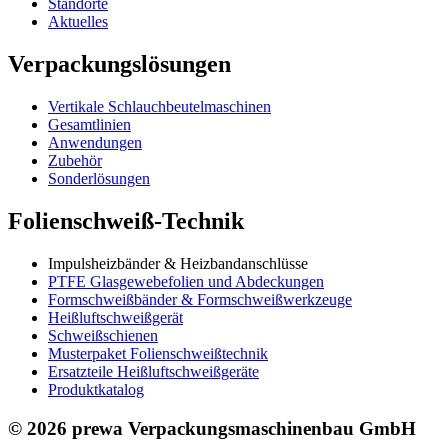
Standorte
Aktuelles
Verpackungslösungen
Vertikale Schlauch­beutelmaschinen
Gesamtlinien
Anwendungen
Zubehör
Sonderlösungen
Folienschweiß-Technik
Impuls­heizbänder & Heizband­anschlüsse
PTFE Glas­gewebefolien und Abdeckungen
Formschweiß­bänder & Formschweiß­werkzeuge
Heißluftschweißgerät
Schweiß­schienen
Musterpaket Folienschweißtechnik
Ersatzteile Heißluftschweißgeräte
Produktkatalog
© 2026 prewa Verpackungsmaschinenbau GmbH