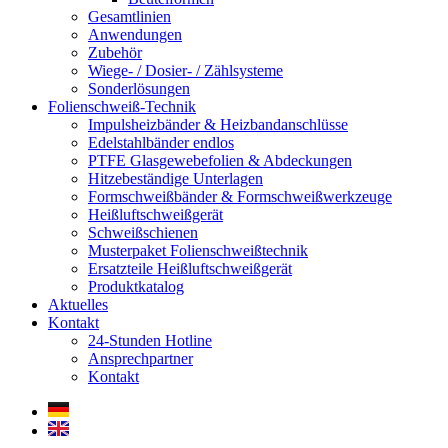
Gesamtlinien
Anwendungen
Zubehör
Wiege- / Dosier- / Zählsysteme
Sonderlösungen
Folienschweiß-Technik
Impuls­heizbänder & Heizband­anschlüsse
Edelstahlbänder endlos
PTFE Glas­gewebefolien & Abdeckungen
Hitzebeständige Unterlagen
Formschweiß­bänder & Formschweiß­werkzeuge
Heißluftschweißgerät
Schweiß­schienen
Musterpaket Folienschweißtechnik
Ersatzteile Heißluftschweißgerät
Produktkatalog
Aktuelles
Kontakt
24-Stunden Hotline
Ansprechpartner
Kontakt