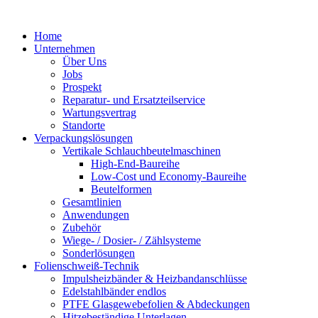
Zum
Inhalt
Home
springen
Unternehmen
Über Uns
Jobs
Prospekt
Reparatur- und Ersatzteil­service
Wartungsvertrag
Standorte
Verpackungslösungen
Vertikale Schlauch­beutelmaschinen
High-End-Baureihe
Low-Cost und Economy-Baureihe
Beutelformen
Gesamtlinien
Anwendungen
Zubehör
Wiege- / Dosier- / Zählsysteme
Sonderlösungen
Folienschweiß-Technik
Impuls­heizbänder & Heizband­anschlüsse
Edelstahlbänder endlos
PTFE Glas­gewebefolien & Abdeckungen
Hitzebeständige Unterlagen