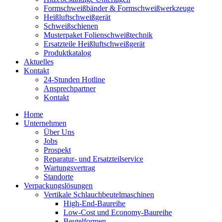
Formschweiß­bänder & Formschweiß­werkzeuge
Heißluftschweißgerät
Schweiß­schienen
Musterpaket Folienschweißtechnik
Ersatzteile Heißluftschweißgerät
Produktkatalog
Aktuelles
Kontakt
24-Stunden Hotline
Ansprechpartner
Kontakt
Home
Unternehmen
Über Uns
Jobs
Prospekt
Reparatur- und Ersatzteil­service
Wartungsvertrag
Standorte
Verpackungslösungen
Vertikale Schlauch­beutelmaschinen
High-End-Baureihe
Low-Cost und Economy-Baureihe
Beutelformen