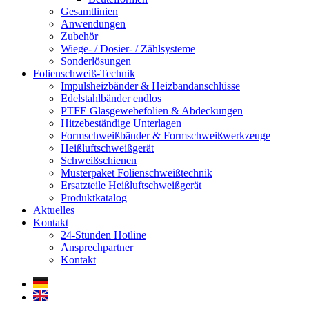
Gesamtlinien
Anwendungen
Zubehör
Wiege- / Dosier- / Zählsysteme
Sonderlösungen
Folienschweiß-Technik
Impuls­heizbänder & Heizband­anschlüsse
Edelstahlbänder endlos
PTFE Glas­gewebefolien & Abdeckungen
Hitzebeständige Unterlagen
Formschweiß­bänder & Formschweiß­werkzeuge
Heißluftschweißgerät
Schweiß­schienen
Musterpaket Folienschweißtechnik
Ersatzteile Heißluftschweißgerät
Produktkatalog
Aktuelles
Kontakt
24-Stunden Hotline
Ansprechpartner
Kontakt