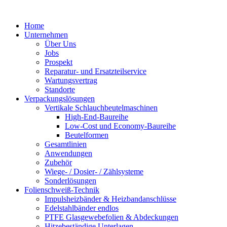
Zum
Inhalt
Home
springen
Unternehmen
Über Uns
Jobs
Prospekt
Reparatur- und Ersatzteil­service
Wartungsvertrag
Standorte
Verpackungslösungen
Vertikale Schlauch­beutelmaschinen
High-End-Baureihe
Low-Cost und Economy-Baureihe
Beutelformen
Gesamtlinien
Anwendungen
Zubehör
Wiege- / Dosier- / Zählsysteme
Sonderlösungen
Folienschweiß-Technik
Impuls­heizbänder & Heizband­anschlüsse
Edelstahlbänder endlos
PTFE Glas­gewebefolien & Abdeckungen
Hitzebeständige Unterlagen