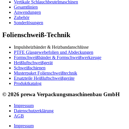
Vertikale Schlauch­beutelmaschinen
Gesamtlinien
Anwendungen
Zubehör
Sonderlösungen
Folienschweiß-Technik
Impuls­heizbänder & Heizband­anschlüsse
PTFE Glas­gewebefolien und Abdeckungen
Formschweiß­bänder & Formschweiß­werkzeuge
Heißluftschweißgerät
Schweiß­schienen
Musterpaket Folienschweißtechnik
Ersatzteile Heißluftschweißgeräte
Produktkatalog
© 2026 prewa Verpackungsmaschinenbau GmbH
Impressum
Datenschutzerklärung
AGB
Impressum