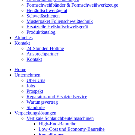
Formschweiß­bänder & Formschweiß­werkzeuge
Heißluftschweißgerät
Schweiß­schienen
Musterpaket Folienschweißtechnik
Ersatzteile Heißluftschweißgerät
Produktkatalog
Aktuelles
Kontakt
24-Stunden Hotline
Ansprechpartner
Kontakt
Home
Unternehmen
Über Uns
Jobs
Prospekt
Reparatur- und Ersatzteil­service
Wartungsvertrag
Standorte
Verpackungslösungen
Vertikale Schlauch­beutelmaschinen
High-End-Baureihe
Low-Cost und Economy-Baureihe
Beutelformen