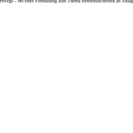
terwegs – bei einer Fortbildung zum Thema Betriebssicherheit an An