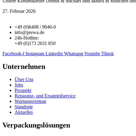
Unsere Konstrukteure Dennis & Michael sind aktuell in München un
27. Februar 2026
+49 (0)6408 / 9046-0
info@prewa.de
24h-Hotline:
+49 (0)173 2631 850
Facebook-f
Instagram
Linkedin
Whatsapp
Youtube
Tiktok
Unternehmen
Über Uns
Jobs
Prospekt
Reparatur- und Ersatzteil­service
Wartungsvertrag
Standorte
Aktuelles
Verpackungslösungen