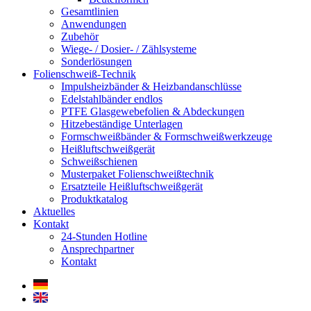
Gesamtlinien
Anwendungen
Zubehör
Wiege- / Dosier- / Zählsysteme
Sonderlösungen
Folienschweiß-Technik
Impuls­heizbänder & Heizband­anschlüsse
Edelstahlbänder endlos
PTFE Glas­gewebefolien & Abdeckungen
Hitzebeständige Unterlagen
Formschweiß­bänder & Formschweiß­werkzeuge
Heißluftschweißgerät
Schweiß­schienen
Musterpaket Folienschweißtechnik
Ersatzteile Heißluftschweißgerät
Produktkatalog
Aktuelles
Kontakt
24-Stunden Hotline
Ansprechpartner
Kontakt