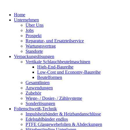
Zum
Inhalt
Home
springen
Unternehmen
Über Uns
Jobs
Prospekt
Reparatur- und Ersatzteil­service
Wartungsvertrag
Standorte
Verpackungslösungen
Vertikale Schlauch­beutelmaschinen
High-End-Baureihe
Low-Cost und Economy-Baureihe
Beutelformen
Gesamtlinien
Anwendungen
Zubehör
Wiege- / Dosier- / Zählsysteme
Sonderlösungen
Folienschweiß-Technik
Impuls­heizbänder & Heizband­anschlüsse
Edelstahlbänder endlos
PTFE Glas­gewebefolien & Abdeckungen
Hitzebeständige Unterlagen