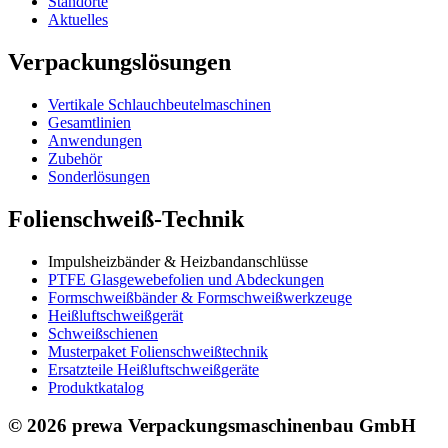
Standorte
Aktuelles
Verpackungslösungen
Vertikale Schlauch­beutelmaschinen
Gesamtlinien
Anwendungen
Zubehör
Sonderlösungen
Folienschweiß-Technik
Impuls­heizbänder & Heizband­anschlüsse
PTFE Glas­gewebefolien und Abdeckungen
Formschweiß­bänder & Formschweiß­werkzeuge
Heißluftschweißgerät
Schweiß­schienen
Musterpaket Folienschweißtechnik
Ersatzteile Heißluftschweißgeräte
Produktkatalog
© 2026 prewa Verpackungsmaschinenbau GmbH