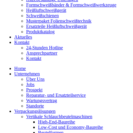
Formschweiß­bänder & Formschweiß­werkzeuge
Heißluftschweißgerät
Schweiß­schienen
Musterpaket Folienschweißtechnik
Ersatzteile Heißluftschweißgerät
Produktkatalog
Aktuelles
Kontakt
24-Stunden Hotline
Ansprechpartner
Kontakt
Home
Unternehmen
Über Uns
Jobs
Prospekt
Reparatur- und Ersatzteil­service
Wartungsvertrag
Standorte
Verpackungslösungen
Vertikale Schlauch­beutelmaschinen
High-End-Baureihe
Low-Cost und Economy-Baureihe
Beutelformen