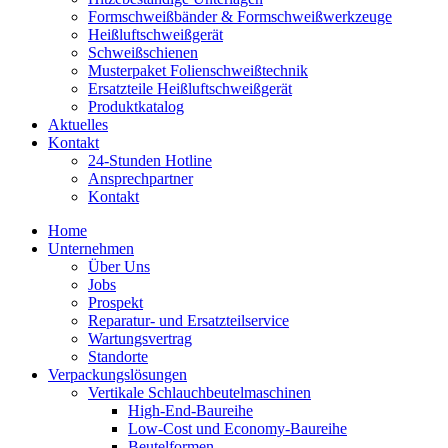
Formschweiß­bänder & Formschweiß­werkzeuge
Heißluftschweißgerät
Schweiß­schienen
Musterpaket Folienschweißtechnik
Ersatzteile Heißluftschweißgerät
Produktkatalog
Aktuelles
Kontakt
24-Stunden Hotline
Ansprechpartner
Kontakt
Home
Unternehmen
Über Uns
Jobs
Prospekt
Reparatur- und Ersatzteil­service
Wartungsvertrag
Standorte
Verpackungslösungen
Vertikale Schlauch­beutelmaschinen
High-End-Baureihe
Low-Cost und Economy-Baureihe
Beutelformen