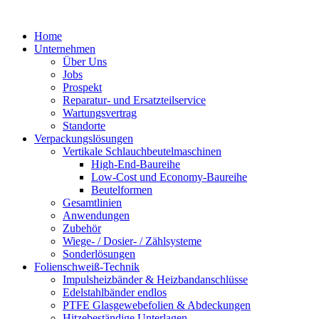
Zum
Inhalt
Home
springen
Unternehmen
Über Uns
Jobs
Prospekt
Reparatur- und Ersatzteil­service
Wartungsvertrag
Standorte
Verpackungslösungen
Vertikale Schlauch­beutelmaschinen
High-End-Baureihe
Low-Cost und Economy-Baureihe
Beutelformen
Gesamtlinien
Anwendungen
Zubehör
Wiege- / Dosier- / Zählsysteme
Sonderlösungen
Folienschweiß-Technik
Impuls­heizbänder & Heizband­anschlüsse
Edelstahlbänder endlos
PTFE Glas­gewebefolien & Abdeckungen
Hitzebeständige Unterlagen