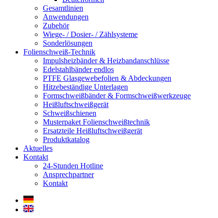
Gesamtlinien
Anwendungen
Zubehör
Wiege- / Dosier- / Zählsysteme
Sonderlösungen
Folienschweiß-Technik
Impuls­heizbänder & Heizband­anschlüsse
Edelstahlbänder endlos
PTFE Glas­gewebefolien & Abdeckungen
Hitzebeständige Unterlagen
Formschweiß­bänder & Formschweiß­werkzeuge
Heißluftschweißgerät
Schweiß­schienen
Musterpaket Folienschweißtechnik
Ersatzteile Heißluftschweißgerät
Produktkatalog
Aktuelles
Kontakt
24-Stunden Hotline
Ansprechpartner
Kontakt