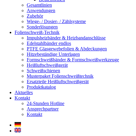
Gesamtlinien
Anwendungen
Zubehör
Wiege- / Dosier- / Zählsysteme
Sonderlösungen
Folienschweiß-Technik
Impuls­heizbänder & Heizband­anschlüsse
Edelstahlbänder endlos
PTFE Glas­gewebefolien & Abdeckungen
Hitzebeständige Unterlagen
Formschweiß­bänder & Formschweiß­werkzeuge
Heißluftschweißgerät
Schweiß­schienen
Musterpaket Folienschweißtechnik
Ersatzteile Heißluftschweißgerät
Produktkatalog
Aktuelles
Kontakt
24-Stunden Hotline
Ansprechpartner
Kontakt