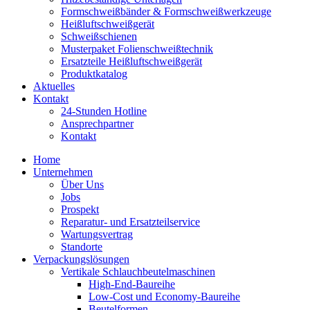
Formschweiß­bänder & Formschweiß­werkzeuge
Heißluftschweißgerät
Schweiß­schienen
Musterpaket Folienschweißtechnik
Ersatzteile Heißluftschweißgerät
Produktkatalog
Aktuelles
Kontakt
24-Stunden Hotline
Ansprechpartner
Kontakt
Home
Unternehmen
Über Uns
Jobs
Prospekt
Reparatur- und Ersatzteil­service
Wartungsvertrag
Standorte
Verpackungslösungen
Vertikale Schlauch­beutelmaschinen
High-End-Baureihe
Low-Cost und Economy-Baureihe
Beutelformen