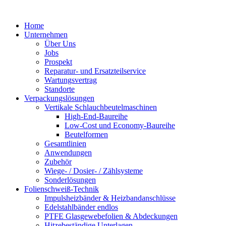
Zum
Inhalt
Home
springen
Unternehmen
Über Uns
Jobs
Prospekt
Reparatur- und Ersatzteil­service
Wartungsvertrag
Standorte
Verpackungslösungen
Vertikale Schlauch­beutelmaschinen
High-End-Baureihe
Low-Cost und Economy-Baureihe
Beutelformen
Gesamtlinien
Anwendungen
Zubehör
Wiege- / Dosier- / Zählsysteme
Sonderlösungen
Folienschweiß-Technik
Impuls­heizbänder & Heizband­anschlüsse
Edelstahlbänder endlos
PTFE Glas­gewebefolien & Abdeckungen
Hitzebeständige Unterlagen