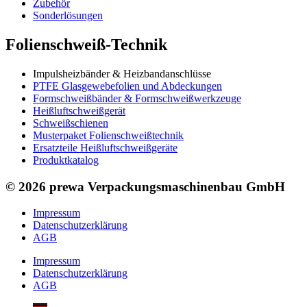
Zubehör
Sonderlösungen
Folienschweiß-Technik
Impuls­heizbänder & Heizband­anschlüsse
PTFE Glas­gewebefolien und Abdeckungen
Formschweiß­bänder & Formschweiß­werkzeuge
Heißluftschweißgerät
Schweiß­schienen
Musterpaket Folienschweißtechnik
Ersatzteile Heißluftschweißgeräte
Produktkatalog
© 2026 prewa Verpackungsmaschinenbau GmbH
Impressum
Datenschutzerklärung
AGB
Impressum
Datenschutzerklärung
AGB