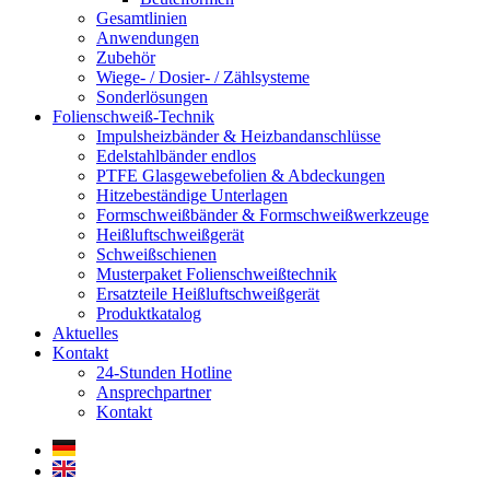
Gesamtlinien
Anwendungen
Zubehör
Wiege- / Dosier- / Zählsysteme
Sonderlösungen
Folienschweiß-Technik
Impuls­heizbänder & Heizband­anschlüsse
Edelstahlbänder endlos
PTFE Glas­gewebefolien & Abdeckungen
Hitzebeständige Unterlagen
Formschweiß­bänder & Formschweiß­werkzeuge
Heißluftschweißgerät
Schweiß­schienen
Musterpaket Folienschweißtechnik
Ersatzteile Heißluftschweißgerät
Produktkatalog
Aktuelles
Kontakt
24-Stunden Hotline
Ansprechpartner
Kontakt