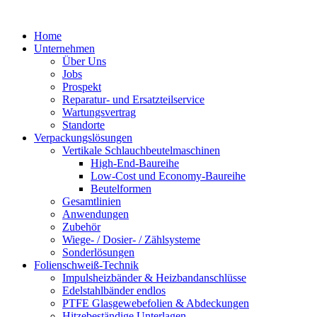
Zum
Inhalt
Home
springen
Unternehmen
Über Uns
Jobs
Prospekt
Reparatur- und Ersatzteil­service
Wartungsvertrag
Standorte
Verpackungslösungen
Vertikale Schlauch­beutelmaschinen
High-End-Baureihe
Low-Cost und Economy-Baureihe
Beutelformen
Gesamtlinien
Anwendungen
Zubehör
Wiege- / Dosier- / Zählsysteme
Sonderlösungen
Folienschweiß-Technik
Impuls­heizbänder & Heizband­anschlüsse
Edelstahlbänder endlos
PTFE Glas­gewebefolien & Abdeckungen
Hitzebeständige Unterlagen