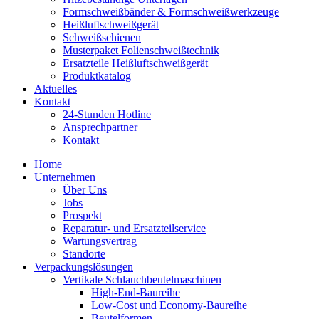
Formschweiß­bänder & Formschweiß­werkzeuge
Heißluftschweißgerät
Schweiß­schienen
Musterpaket Folienschweißtechnik
Ersatzteile Heißluftschweißgerät
Produktkatalog
Aktuelles
Kontakt
24-Stunden Hotline
Ansprechpartner
Kontakt
Home
Unternehmen
Über Uns
Jobs
Prospekt
Reparatur- und Ersatzteil­service
Wartungsvertrag
Standorte
Verpackungslösungen
Vertikale Schlauch­beutelmaschinen
High-End-Baureihe
Low-Cost und Economy-Baureihe
Beutelformen